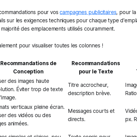
ecommandations pour vos
campagnes publicitaires
, pour la
ails sur les exigences techniques pour chaque type d'emp
a majorité des emplacements utilisés couramment.
alement pour visualiser toutes les colonnes !
Recommandations de
Recommandations
Conception
pour le Texte
iser des images haute
Titre accrocheur,
Imag
lution. Éviter trop de texte
description brève.
Ratio 
l'image.
ats verticaux pleine écran.
Messages courts et
Vidé
iser des vidéos ou des
directs.
px. R
ges animées.
es simples et claires, peu
Texte concis pour
Imag