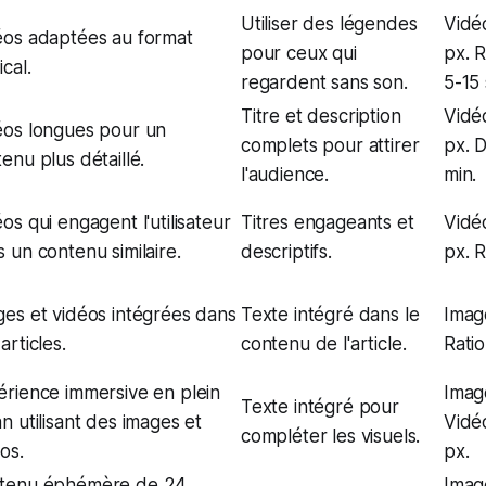
Utiliser des légendes
Vidé
éos adaptées au format
pour ceux qui
px. R
ical.
regardent sans son.
5-15 
Titre et description
Vidé
éos longues pour un
complets pour attirer
px. 
enu plus détaillé.
l'audience.
min.
os qui engagent l'utilisateur
Titres engageants et
Vidé
 un contenu similaire.
descriptifs.
px. R
ges et vidéos intégrées dans
Texte intégré dans le
Imag
articles.
contenu de l'article.
Ratio 
érience immersive en plein
Imag
Texte intégré pour
n utilisant des images et
Vidé
compléter les visuels.
os.
px.
tenu éphémère de 24
Imag