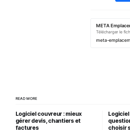
META Emplaceme
Télécharger le fi
meta-emplaceme
READ MORE
Logiciel couvreur : mieux
Logiciel
gérer devis, chantiers et
questio
factures
choisir 