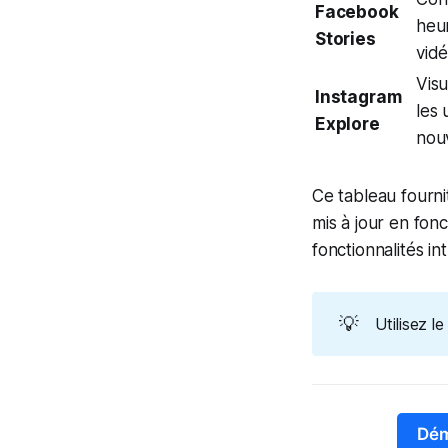
Facebook
heu
Stories
vidé
Visu
Instagram
les 
Explore
nou
Ce tableau fourni
mis à jour en fon
fonctionnalités in
💡
Utilisez l
Dém