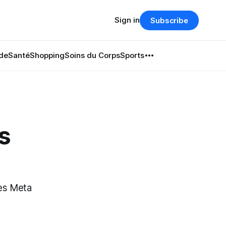
Sign in
Subscribe
de
Santé
Shopping
Soins du Corps
Sports
s
mes Meta