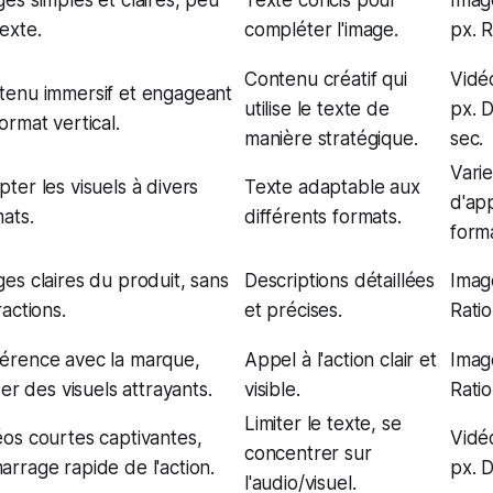
exte.
compléter l'image.
px. R
Contenu créatif qui
Vidé
tenu immersif et engageant
utilise le texte de
px. 
ormat vertical.
manière stratégique.
sec.
Varie
ter les visuels à divers
Texte adaptable aux
d'app
ats.
différents formats.
form
es claires du produit, sans
Descriptions détaillées
Imag
ractions.
et précises.
Ratio 
érence avec la marque,
Appel à l'action clair et
Imag
iser des visuels attrayants.
visible.
Ratio 
Limiter le texte, se
os courtes captivantes,
Vidé
concentrer sur
rrage rapide de l'action.
px. 
l'audio/visuel.