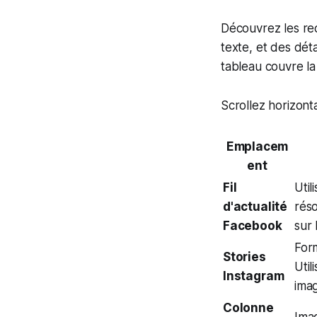
Découvrez les r
texte, et des dét
tableau couvre l
Scrollez horizont
Emplacem
ent
Fil
Util
d'actualité
réso
Facebook
sur 
Form
Stories
Util
Instagram
ima
Colonne
Imag