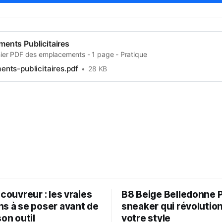
nts Publicitaires
chier PDF des emplacements - 1 page - Pratique
nts-publicitaires.pdf
28 KB
 couvreur : les vraies
B8 Beige Belledonne Pa
ns à se poser avant de
sneaker qui révolutio
son outil
votre style