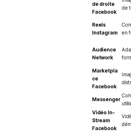
de droite
de t
Facebook
Reels
Con
Instagram
en f
Audience
Adap
Network
form
Marketpla
Imag
ce
dist
Facebook
Coh
Messenger
util
Vidéo In-
Vidé
Stream
déma
Facebook