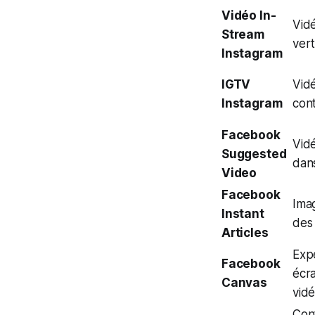
Vidéo In-
Vid
Stream
vert
Instagram
IGTV
Vid
Instagram
cont
Facebook
Vidé
Suggested
dans
Video
Facebook
Ima
Instant
des 
Articles
Exp
Facebook
écra
Canvas
vidé
Con