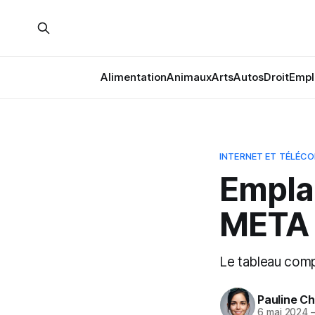
Alimentation
Animaux
Arts
Autos
Droit
Empl
INTERNET ET TÉLÉC
Empla
META
Le tableau comp
Pauline C
6 mai 2024