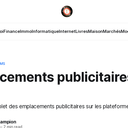
oi
Finance
Immo
Informatique
Internet
Livres
Maison
Marchés
Mo
OMS
cements publicitaire
let des emplacements publicitaires sur les platefor
hampion
—
2 min read