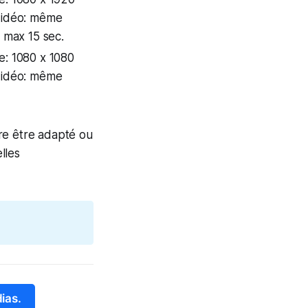
Vidéo: même
, max 15 sec.
e: 1080 x 1080
Vidéo: même
re être adapté ou
lles
ias.