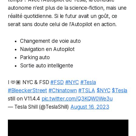
autonome n'est plus de la science-fiction, mais une
réalité quotidienne. Si le futur avait un goût, ce
serait sans doute celui de l'Autopilot en action.
Changement de voie auto
Navigation en Autopilot
Parking auto
Sortie auto intelligente
I 🫶🏽 NYC & FSD
#FSD
#NYC
#Tesla
#BleeckerStreet
#Chinatown
#TSLA
$NYC
$Tesla
still on V11.4.4
pic.twitter.com/Q3KQW0We3u
— Tesla Shill (@TeslaShill)
August 16, 2023