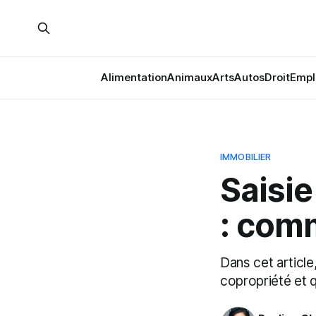
Alimentation
Animaux
Arts
Autos
Droit
Empl
IMMOBILIER
Saisie
: com
Dans cet article
copropriété et q