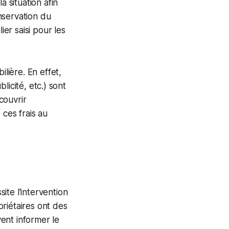
a situation afin
nservation du
ier saisi pour les
ilière. En effet,
ublicité, etc.) sont
couvrir
 ces frais au
ite l'intervention
priétaires ont des
vent informer le