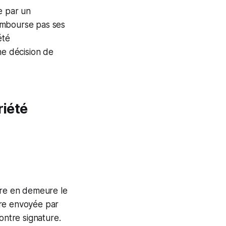
e par un
embourse pas ses
été
ne décision de
riété
tre en demeure le
tre envoyée par
ntre signature.