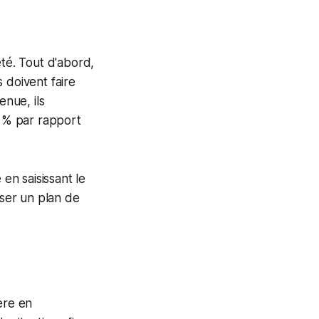
été. Tout d'abord,
s doivent faire
enue, ils
0 % par rapport
 en saisissant le
oser un plan de
ère en