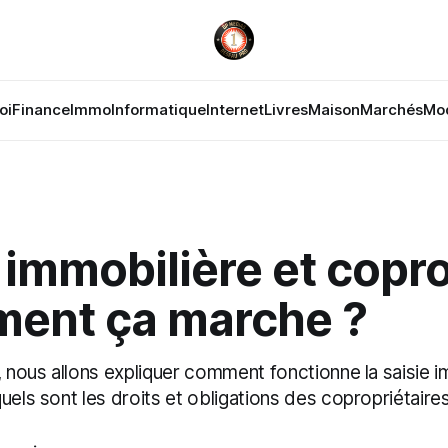
oi
Finance
Immo
Informatique
Internet
Livres
Maison
Marchés
Mo
 immobilière et copr
ment ça marche ?
, nous allons expliquer comment fonctionne la saisie 
uels sont les droits et obligations des copropriétaires