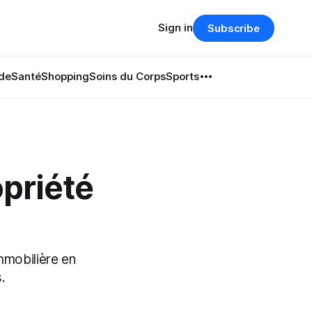
Sign in
Subscribe
de
Santé
Shopping
Soins du Corps
Sports
opriété
immobilière en
.