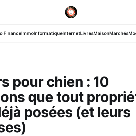
oi
Finance
Immo
Informatique
Internet
Livres
Maison
Marchés
Mo
rs pour chien : 10
ons que tout proprié
déjà posées (et leurs
ses)