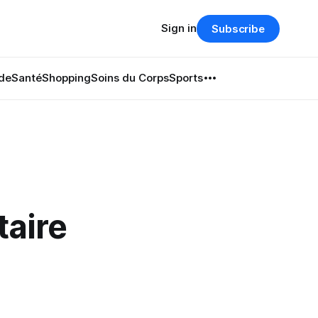
Sign in
Subscribe
de
Santé
Shopping
Soins du Corps
Sports
taire