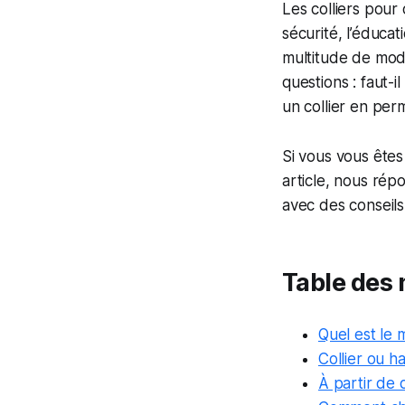
Les colliers pour 
sécurité, l’éduca
multitude de modè
questions : faut-i
un collier en per
Si vous vous êtes
article, nous rép
avec des conseil
Table des 
Quel est le 
Collier ou h
À partir de 