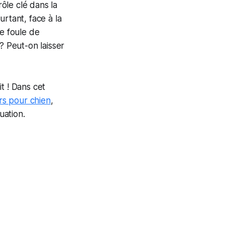
rôle clé dans la
rtant, face à la
ne foule de
 ? Peut-on laisser
t ! Dans cet
ers pour chien
,
uation.