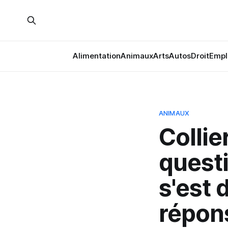
Alimentation
Animaux
Arts
Autos
Droit
Empl
ANIMAUX
Collie
questi
s'est 
répon