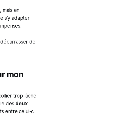
, mais en
de s’y adapter
compenses.
se débarrasser de
our mon
ollier trop lâche
ègle des
deux
s entre celui-ci