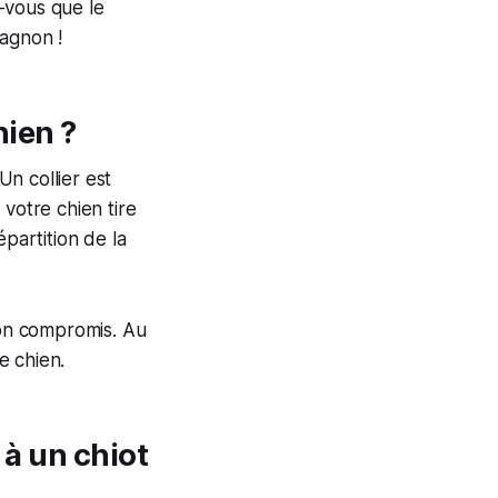
z-vous que le
pagnon !
hien ?
Un collier est
votre chien tire
partition de la
bon compromis. Au
e chien.
 à un chiot