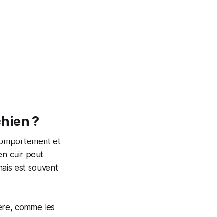
chien ?
e comportement et
en cuir peut
rnais est souvent
ière, comme les