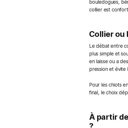
bouledogues, bén
collier est confor
Collier ou
Le débat entre col
plus simple et so
en laisse ou a de
pression et évite 
Pour les chiots e
final, le choix d
À partir d
?